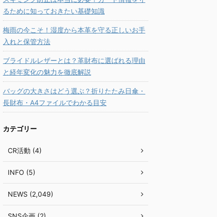
るために知っておきたい基礎知識
梅雨の今こそ！湿度から本革を守る正しいお手
入れと保管方法
ブライドルレザーとは？革財布に選ばれる理由
と経年変化の魅力を徹底解説
バッグの大きさはどう選ぶ？折りたたみ日傘・
長財布・A4ファイルでわかる目安
カテゴリー
CR活動 (4)
INFO (5)
NEWS (2,049)
SNS企画 (2)