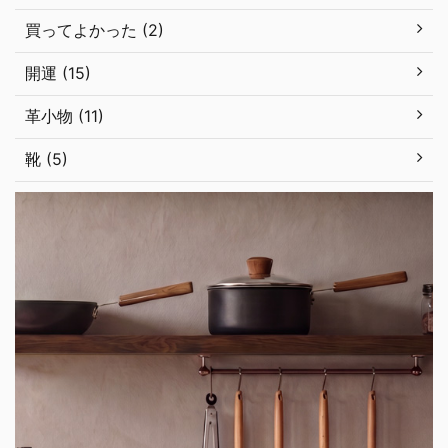
買ってよかった (2)
開運 (15)
革小物 (11)
靴 (5)