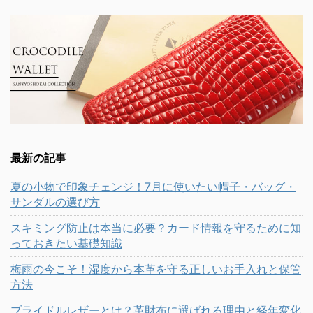
最新の記事
夏の小物で印象チェンジ！7月に使いたい帽子・バッグ・
サンダルの選び方
スキミング防止は本当に必要？カード情報を守るために知
っておきたい基礎知識
梅雨の今こそ！湿度から本革を守る正しいお手入れと保管
方法
ブライドルレザーとは？革財布に選ばれる理由と経年変化