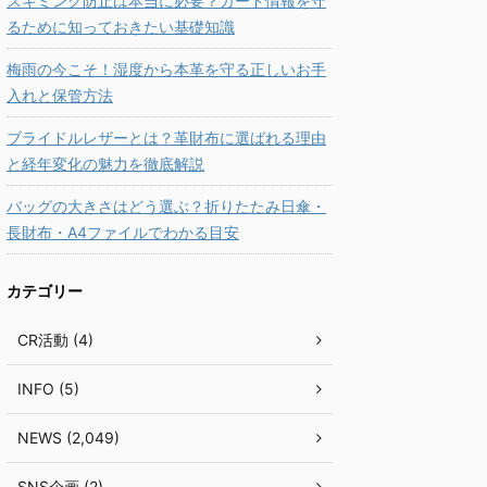
スキミング防止は本当に必要？カード情報を守
るために知っておきたい基礎知識
梅雨の今こそ！湿度から本革を守る正しいお手
入れと保管方法
ブライドルレザーとは？革財布に選ばれる理由
と経年変化の魅力を徹底解説
バッグの大きさはどう選ぶ？折りたたみ日傘・
長財布・A4ファイルでわかる目安
カテゴリー
CR活動 (4)
INFO (5)
NEWS (2,049)
SNS企画 (2)