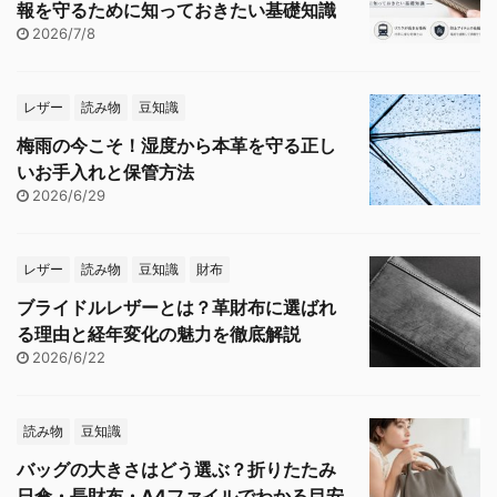
報を守るために知っておきたい基礎知識
2026/7/8
レザー
読み物
豆知識
梅雨の今こそ！湿度から本革を守る正し
いお手入れと保管方法
2026/6/29
レザー
読み物
豆知識
財布
ブライドルレザーとは？革財布に選ばれ
る理由と経年変化の魅力を徹底解説
2026/6/22
読み物
豆知識
バッグの大きさはどう選ぶ？折りたたみ
日傘・長財布・A4ファイルでわかる目安