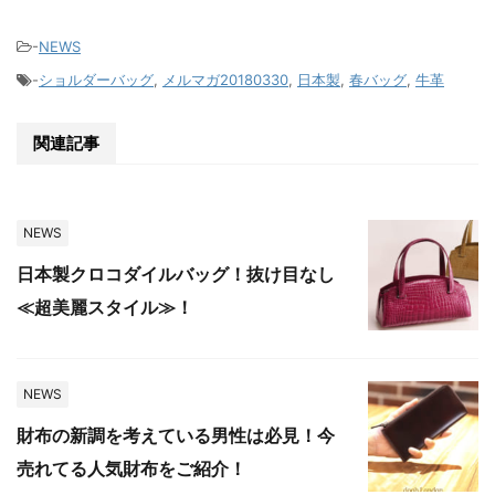
-
NEWS
-
ショルダーバッグ
,
メルマガ20180330
,
日本製
,
春バッグ
,
牛革
関連記事
NEWS
日本製クロコダイルバッグ！抜け目なし
≪超美麗スタイル≫！
NEWS
財布の新調を考えている男性は必見！今
売れてる人気財布をご紹介！