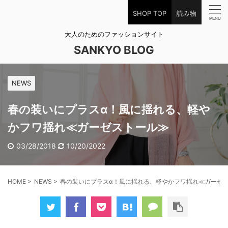
SHOP TOP
読み物
大人のためのファッションサイト
SANKYO BLOG
NEWS
春の装いにプラスα！風に揺れる、軽や
かフワ揺れ≪ガーゼストール≫
03/28/2018
10/20/2022
HOME
>
NEWS
>
春の装いにプラスα！風に揺れる、軽やかフワ揺れ≪ガーゼ