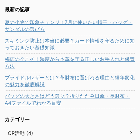
最新の記事
夏の小物で印象チェンジ！7月に使いたい帽子・バッグ・
サンダルの選び方
スキミング防止は本当に必要？カード情報を守るために知
っておきたい基礎知識
梅雨の今こそ！湿度から本革を守る正しいお手入れと保管
方法
ブライドルレザーとは？革財布に選ばれる理由と経年変化
の魅力を徹底解説
バッグの大きさはどう選ぶ？折りたたみ日傘・長財布・
A4ファイルでわかる目安
カテゴリー
CR活動 (4)