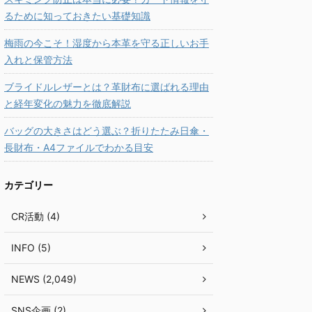
るために知っておきたい基礎知識
梅雨の今こそ！湿度から本革を守る正しいお手
入れと保管方法
ブライドルレザーとは？革財布に選ばれる理由
と経年変化の魅力を徹底解説
バッグの大きさはどう選ぶ？折りたたみ日傘・
長財布・A4ファイルでわかる目安
カテゴリー
CR活動 (4)
INFO (5)
NEWS (2,049)
SNS企画 (2)