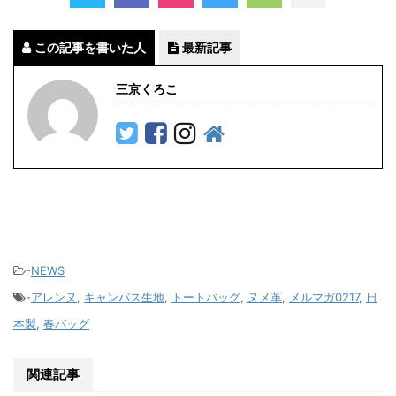
この記事を書いた人
最新記事
三京くろこ
-
NEWS
-
アレンヌ
,
キャンバス生地
,
トートバッグ
,
ヌメ革
,
メルマガ0217
,
日
本製
,
春バッグ
関連記事