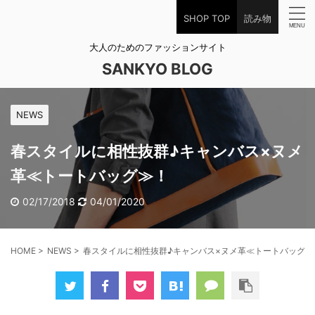
SHOP TOP
読み物
大人のためのファッションサイト
SANKYO BLOG
NEWS
春スタイルに相性抜群♪キャンバス×ヌメ
革≪トートバッグ≫！
02/17/2018
04/01/2020
HOME
>
NEWS
>
春スタイルに相性抜群♪キャンバス×ヌメ革≪トートバッグ≫