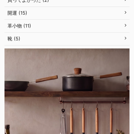
買ってよかった (2)
開運 (15)
革小物 (11)
靴 (5)