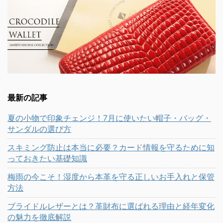
最新の記事
夏の小物で印象チェンジ！7月に使いたい帽子・バッグ・
サンダルの選び方
スキミング防止は本当に必要？カード情報を守るために知
っておきたい基礎知識
梅雨の今こそ！湿度から本革を守る正しいお手入れと保管
方法
ブライドルレザーとは？革財布に選ばれる理由と経年変化
の魅力を徹底解説