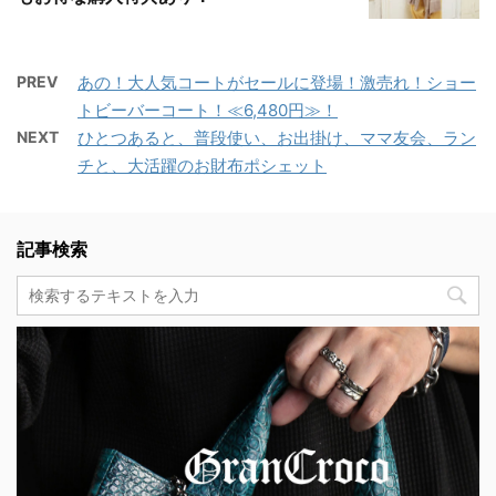
PREV
あの！大人気コートがセールに登場！激売れ！ショー
トビーバーコート！≪6,480円≫！
NEXT
ひとつあると、普段使い、お出掛け、ママ友会、ラン
チと、大活躍のお財布ポシェット
記事検索