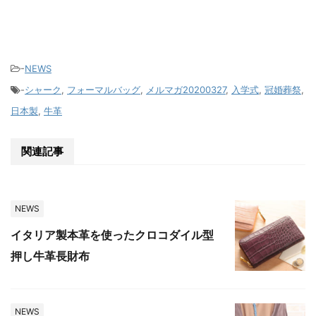
-
NEWS
-
シャーク
,
フォーマルバッグ
,
メルマガ20200327
,
入学式
,
冠婚葬祭
,
日本製
,
牛革
関連記事
NEWS
イタリア製本革を使ったクロコダイル型
押し牛革長財布
NEWS