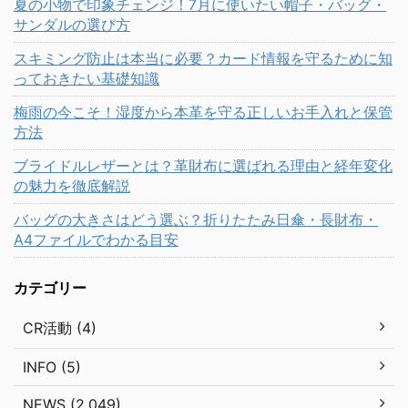
夏の小物で印象チェンジ！7月に使いたい帽子・バッグ・
サンダルの選び方
スキミング防止は本当に必要？カード情報を守るために知
っておきたい基礎知識
梅雨の今こそ！湿度から本革を守る正しいお手入れと保管
方法
ブライドルレザーとは？革財布に選ばれる理由と経年変化
の魅力を徹底解説
バッグの大きさはどう選ぶ？折りたたみ日傘・長財布・
A4ファイルでわかる目安
カテゴリー
CR活動 (4)
INFO (5)
NEWS (2,049)