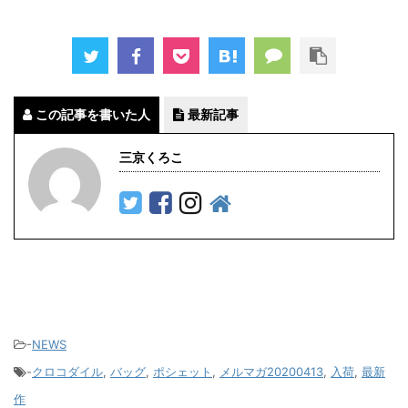
この記事を書いた人
最新記事
三京くろこ
-
NEWS
-
クロコダイル
,
バッグ
,
ポシェット
,
メルマガ20200413
,
入荷
,
最新
作