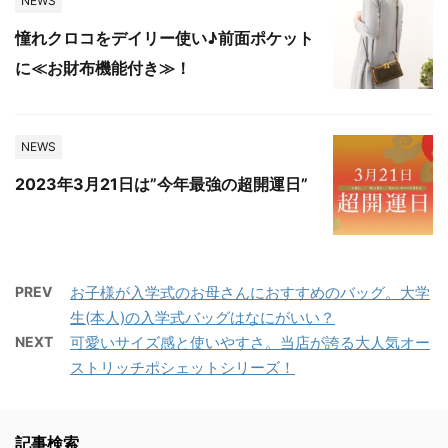
NEWS
憧れクロコをデイリー使い♪前面ポケット
に≪お財布機能付き≫！
NEWS
2023年3月21日は”今年最強の超開運日”
PREV
お子様が入学式のお母さんにおすすめのバッグ。大学
生(本人)の入学式バッグはなにがいい？
NEXT
可愛いサイズ感と使いやすさ。当店が誇る大人気オー
ストリッチポシェットシリーズ！
記事検索