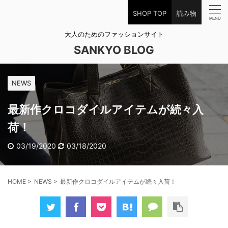
SHOP TOP
読み物
大人のためのファッションサイト
SANKYO BLOG
NEWS
最新作クロコダイルアイテムが続々入
荷！
03/19/2020
03/18/2020
HOME
>
NEWS
>
最新作クロコダイルアイテムが続々入荷！