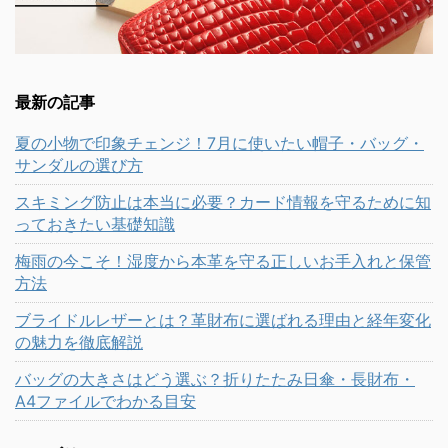
最新の記事
夏の小物で印象チェンジ！7月に使いたい帽子・バッグ・
サンダルの選び方
スキミング防止は本当に必要？カード情報を守るために知
っておきたい基礎知識
梅雨の今こそ！湿度から本革を守る正しいお手入れと保管
方法
ブライドルレザーとは？革財布に選ばれる理由と経年変化
の魅力を徹底解説
バッグの大きさはどう選ぶ？折りたたみ日傘・長財布・
A4ファイルでわかる目安