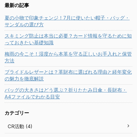
最新の記事
夏の小物で印象チェンジ！7月に使いたい帽子・バッグ・
サンダルの選び方
スキミング防止は本当に必要？カード情報を守るために知
っておきたい基礎知識
梅雨の今こそ！湿度から本革を守る正しいお手入れと保管
方法
ブライドルレザーとは？革財布に選ばれる理由と経年変化
の魅力を徹底解説
バッグの大きさはどう選ぶ？折りたたみ日傘・長財布・
A4ファイルでわかる目安
カテゴリー
CR活動 (4)