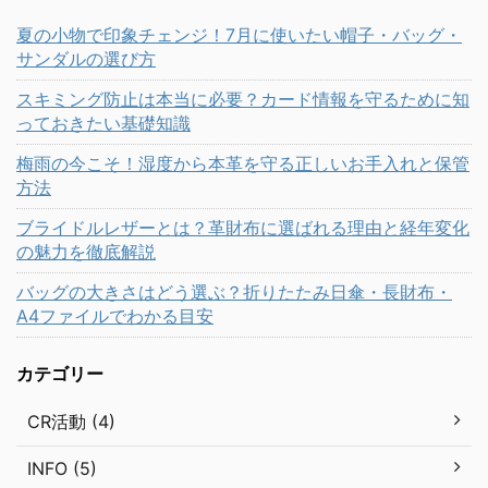
夏の小物で印象チェンジ！7月に使いたい帽子・バッグ・
サンダルの選び方
スキミング防止は本当に必要？カード情報を守るために知
っておきたい基礎知識
梅雨の今こそ！湿度から本革を守る正しいお手入れと保管
方法
ブライドルレザーとは？革財布に選ばれる理由と経年変化
の魅力を徹底解説
バッグの大きさはどう選ぶ？折りたたみ日傘・長財布・
A4ファイルでわかる目安
カテゴリー
CR活動 (4)
INFO (5)