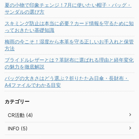
夏の小物で印象チェンジ！7月に使いたい帽子・バッグ・
サンダルの選び方
スキミング防止は本当に必要？カード情報を守るために知
っておきたい基礎知識
梅雨の今こそ！湿度から本革を守る正しいお手入れと保管
方法
ブライドルレザーとは？革財布に選ばれる理由と経年変化
の魅力を徹底解説
バッグの大きさはどう選ぶ？折りたたみ日傘・長財布・
A4ファイルでわかる目安
カテゴリー
CR活動 (4)
INFO (5)