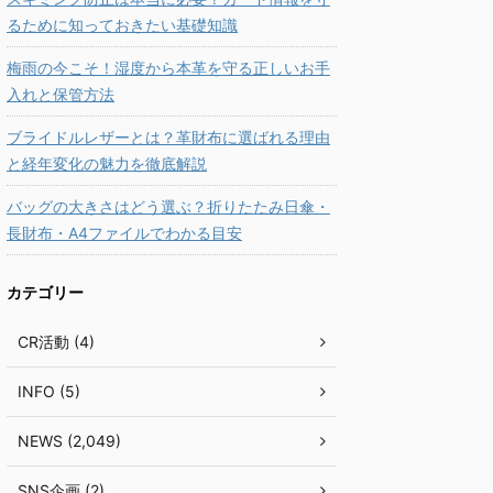
るために知っておきたい基礎知識
梅雨の今こそ！湿度から本革を守る正しいお手
入れと保管方法
ブライドルレザーとは？革財布に選ばれる理由
と経年変化の魅力を徹底解説
バッグの大きさはどう選ぶ？折りたたみ日傘・
長財布・A4ファイルでわかる目安
カテゴリー
CR活動 (4)
INFO (5)
NEWS (2,049)
SNS企画 (2)