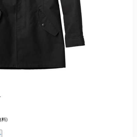
ー
無料)
ー