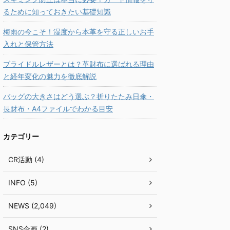
るために知っておきたい基礎知識
梅雨の今こそ！湿度から本革を守る正しいお手
入れと保管方法
ブライドルレザーとは？革財布に選ばれる理由
と経年変化の魅力を徹底解説
バッグの大きさはどう選ぶ？折りたたみ日傘・
長財布・A4ファイルでわかる目安
カテゴリー
CR活動 (4)
INFO (5)
NEWS (2,049)
SNS企画 (2)