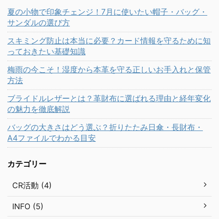
夏の小物で印象チェンジ！7月に使いたい帽子・バッグ・
サンダルの選び方
スキミング防止は本当に必要？カード情報を守るために知
っておきたい基礎知識
梅雨の今こそ！湿度から本革を守る正しいお手入れと保管
方法
ブライドルレザーとは？革財布に選ばれる理由と経年変化
の魅力を徹底解説
バッグの大きさはどう選ぶ？折りたたみ日傘・長財布・
A4ファイルでわかる目安
カテゴリー
CR活動 (4)
INFO (5)