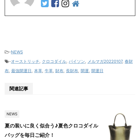
-
NEWS
-
オーストリッチ
,
クロコダイル
,
パイソン
,
メルマガ20220107
,
春財
布
,
最強開運日
,
本革
,
牛革
,
財布
,
長財布
,
開運
,
開運日
関連記事
NEWS
夏の装いに良く似合う♪夏色クロコダイル
バッグを毎日ご紹介！