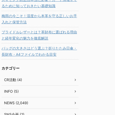
るために知っておきたい基礎知識
梅雨の今こそ！湿度から本革を守る正しいお手
入れと保管方法
ブライドルレザーとは？革財布に選ばれる理由
と経年変化の魅力を徹底解説
バッグの大きさはどう選ぶ？折りたたみ日傘・
長財布・A4ファイルでわかる目安
カテゴリー
CR活動 (4)
INFO (5)
NEWS (2,049)
SNS企画 (2)