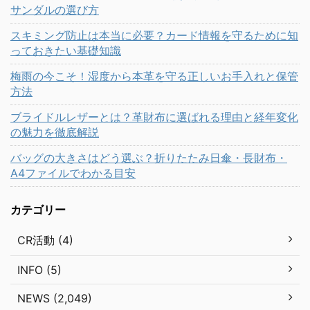
サンダルの選び方
スキミング防止は本当に必要？カード情報を守るために知
っておきたい基礎知識
梅雨の今こそ！湿度から本革を守る正しいお手入れと保管
方法
ブライドルレザーとは？革財布に選ばれる理由と経年変化
の魅力を徹底解説
バッグの大きさはどう選ぶ？折りたたみ日傘・長財布・
A4ファイルでわかる目安
カテゴリー
CR活動 (4)
INFO (5)
NEWS (2,049)