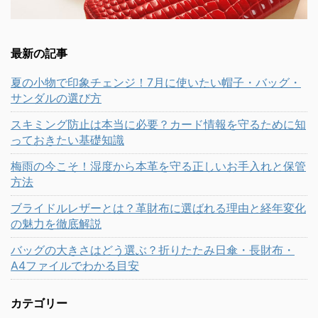
最新の記事
夏の小物で印象チェンジ！7月に使いたい帽子・バッグ・
サンダルの選び方
スキミング防止は本当に必要？カード情報を守るために知
っておきたい基礎知識
梅雨の今こそ！湿度から本革を守る正しいお手入れと保管
方法
ブライドルレザーとは？革財布に選ばれる理由と経年変化
の魅力を徹底解説
バッグの大きさはどう選ぶ？折りたたみ日傘・長財布・
A4ファイルでわかる目安
カテゴリー