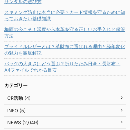
サンダルの選び方
スキミング防止は本当に必要？カード情報を守るために知
っておきたい基礎知識
梅雨の今こそ！湿度から本革を守る正しいお手入れと保管
方法
ブライドルレザーとは？革財布に選ばれる理由と経年変化
の魅力を徹底解説
バッグの大きさはどう選ぶ？折りたたみ日傘・長財布・
A4ファイルでわかる目安
カテゴリー
CR活動 (4)
INFO (5)
NEWS (2,049)