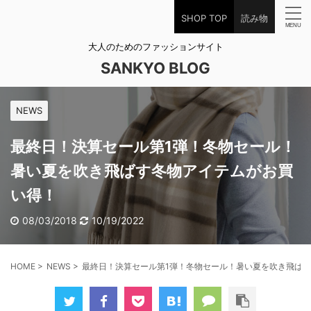
SHOP TOP
読み物
大人のためのファッションサイト
SANKYO BLOG
NEWS
最終日！決算セール第1弾！冬物セール！
暑い夏を吹き飛ばす冬物アイテムがお買
い得！
08/03/2018
10/19/2022
HOME
>
NEWS
>
最終日！決算セール第1弾！冬物セール！暑い夏を吹き飛ば