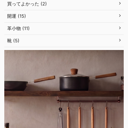
買ってよかった (2)
開運 (15)
革小物 (11)
靴 (5)