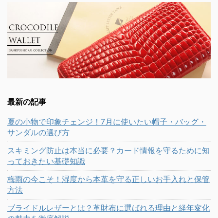
最新の記事
夏の小物で印象チェンジ！7月に使いたい帽子・バッグ・
サンダルの選び方
スキミング防止は本当に必要？カード情報を守るために知
っておきたい基礎知識
梅雨の今こそ！湿度から本革を守る正しいお手入れと保管
方法
ブライドルレザーとは？革財布に選ばれる理由と経年変化