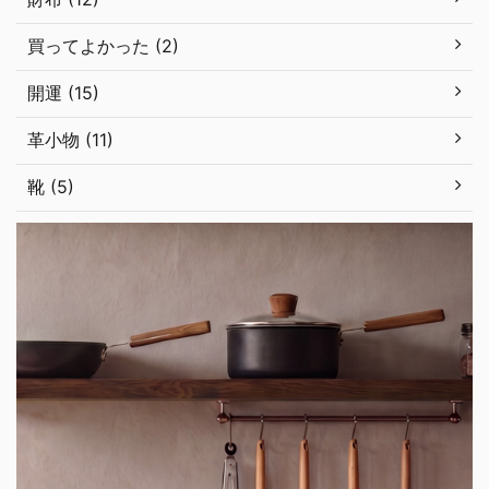
買ってよかった (2)
開運 (15)
革小物 (11)
靴 (5)