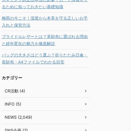
るために知っておきたい基礎知識
梅雨の今こそ！湿度から本革を守る正しいお手
入れと保管方法
ブライドルレザーとは？革財布に選ばれる理由
と経年変化の魅力を徹底解説
バッグの大きさはどう選ぶ？折りたたみ日傘・
長財布・A4ファイルでわかる目安
カテゴリー
CR活動 (4)
INFO (5)
NEWS (2,049)
SNS企画 (2)