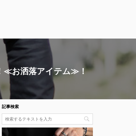
！≪お洒落アイテム≫！
記事検索