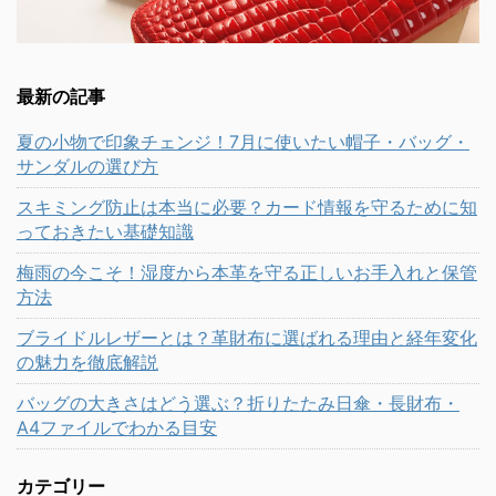
最新の記事
夏の小物で印象チェンジ！7月に使いたい帽子・バッグ・
サンダルの選び方
スキミング防止は本当に必要？カード情報を守るために知
っておきたい基礎知識
梅雨の今こそ！湿度から本革を守る正しいお手入れと保管
方法
ブライドルレザーとは？革財布に選ばれる理由と経年変化
の魅力を徹底解説
バッグの大きさはどう選ぶ？折りたたみ日傘・長財布・
A4ファイルでわかる目安
カテゴリー