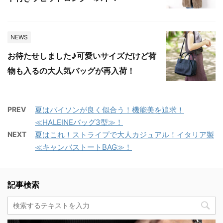
NEWS
お待たせしました♪可愛いサイズだけど荷
物も入るの大人気バッグが再入荷！
PREV
夏はパイソンが良く似合う！機能美を追求！
≪HALEINEバッグ3型≫！
NEXT
夏はこれ！ストライプで大人カジュアル！イタリア製
≪キャンバストートBAG≫！
記事検索