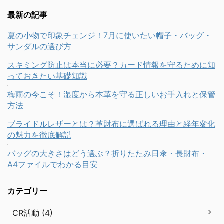
最新の記事
夏の小物で印象チェンジ！7月に使いたい帽子・バッグ・
サンダルの選び方
スキミング防止は本当に必要？カード情報を守るために知
っておきたい基礎知識
梅雨の今こそ！湿度から本革を守る正しいお手入れと保管
方法
ブライドルレザーとは？革財布に選ばれる理由と経年変化
の魅力を徹底解説
バッグの大きさはどう選ぶ？折りたたみ日傘・長財布・
A4ファイルでわかる目安
カテゴリー
CR活動 (4)