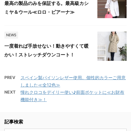
最高の製品のみを保証する。最高級カシ
ミヤ＆ウール≪ロロ・ピアーナ≫
NEWS
一度着れば手放せない！動きやすくて暖
かい！ストレッチダウンコート！
PREV
スペイン製パイソンレザー使用。個性的カラーご用意
しました≪全12色≫
NEXT
憧れクロコをデイリー使い♪前面ポケットに≪お財布
機能付き≫！
記事検索