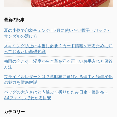
最新の記事
夏の小物で印象チェンジ！7月に使いたい帽子・バッグ・
サンダルの選び方
スキミング防止は本当に必要？カード情報を守るために知
っておきたい基礎知識
梅雨の今こそ！湿度から本革を守る正しいお手入れと保管
方法
ブライドルレザーとは？革財布に選ばれる理由と経年変化
の魅力を徹底解説
バッグの大きさはどう選ぶ？折りたたみ日傘・長財布・
A4ファイルでわかる目安
カテゴリー