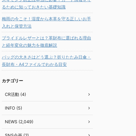
るために知っておきたい基礎知識
梅雨の今こそ！湿度から本革を守る正しいお手
入れと保管方法
ブライドルレザーとは？革財布に選ばれる理由
と経年変化の魅力を徹底解説
バッグの大きさはどう選ぶ？折りたたみ日傘・
長財布・A4ファイルでわかる目安
カテゴリー
CR活動 (4)
INFO (5)
NEWS (2,049)
SNS企画 (2)