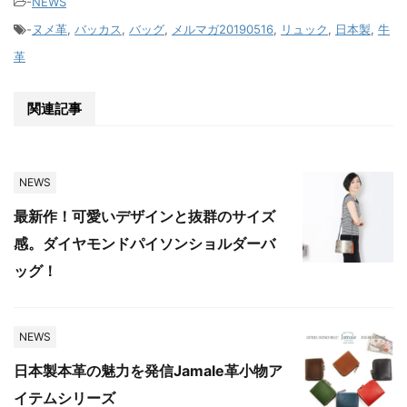
-
NEWS
-
ヌメ革
,
バッカス
,
バッグ
,
メルマガ20190516
,
リュック
,
日本製
,
牛
革
関連記事
NEWS
最新作！可愛いデザインと抜群のサイズ
感。ダイヤモンドパイソンショルダーバ
ッグ！
NEWS
日本製本革の魅力を発信Jamale革小物ア
イテムシリーズ