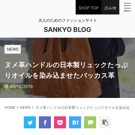
SHOP TOP
読み物
大人のためのファッションサイト
SANKYO BLOG
NEWS
ヌメ革ハンドルの日本製リュックたっぷ
りオイルを染み込ませたバッカス革
05/16/2019
HOME
>
NEWS
>
ヌメ革ハンドルの日本製リュックたっぷりオイルを染み込ま