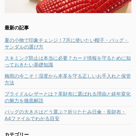
最新の記事
夏の小物で印象チェンジ！7月に使いたい帽子・バッグ・
サンダルの選び方
スキミング防止は本当に必要？カード情報を守るために知
っておきたい基礎知識
梅雨の今こそ！湿度から本革を守る正しいお手入れと保管
方法
ブライドルレザーとは？革財布に選ばれる理由と経年変化
の魅力を徹底解説
バッグの大きさはどう選ぶ？折りたたみ日傘・長財布・
A4ファイルでわかる目安
カテゴリー