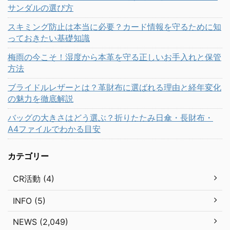
サンダルの選び方
スキミング防止は本当に必要？カード情報を守るために知
っておきたい基礎知識
梅雨の今こそ！湿度から本革を守る正しいお手入れと保管
方法
ブライドルレザーとは？革財布に選ばれる理由と経年変化
の魅力を徹底解説
バッグの大きさはどう選ぶ？折りたたみ日傘・長財布・
A4ファイルでわかる目安
カテゴリー
CR活動 (4)
INFO (5)
NEWS (2,049)