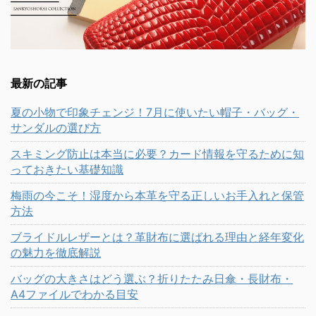
最新の記事
夏の小物で印象チェンジ！7月に使いたい帽子・バッグ・
サンダルの選び方
スキミング防止は本当に必要？カード情報を守るために知
っておきたい基礎知識
梅雨の今こそ！湿度から本革を守る正しいお手入れと保管
方法
ブライドルレザーとは？革財布に選ばれる理由と経年変化
の魅力を徹底解説
バッグの大きさはどう選ぶ？折りたたみ日傘・長財布・
A4ファイルでわかる目安