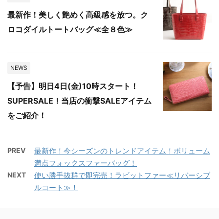
最新作！美しく艶めく高級感を放つ。ク
ロコダイルトートバッグ≪全８色≫
NEWS
【予告】明日4日(金)10時スタート！
SUPERSALE！当店の衝撃SALEアイテム
をご紹介！
PREV
最新作！今シーズンのトレンドアイテム！ボリューム
満点フォックスファーバッグ！
NEXT
使い勝手抜群で即完売！ラビットファー≪リバーシブ
ルコート≫！