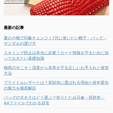
最新の記事
夏の小物で印象チェンジ！7月に使いたい帽子・バッグ・
サンダルの選び方
スキミング防止は本当に必要？カード情報を守るために知
っておきたい基礎知識
梅雨の今こそ！湿度から本革を守る正しいお手入れと保管
方法
ブライドルレザーとは？革財布に選ばれる理由と経年変化
の魅力を徹底解説
バッグの大きさはどう選ぶ？折りたたみ日傘・長財布・
A4ファイルでわかる目安