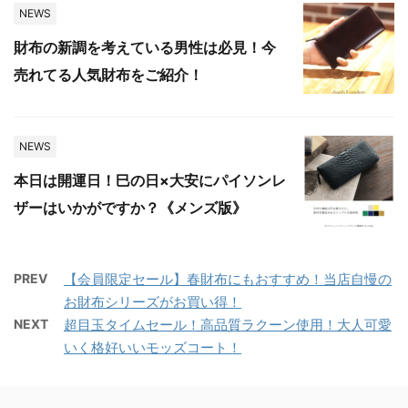
NEWS
財布の新調を考えている男性は必見！今
売れてる人気財布をご紹介！
NEWS
本日は開運日！巳の日×大安にパイソンレ
ザーはいかがですか？《メンズ版》
PREV
【会員限定セール】春財布にもおすすめ！当店自慢の
お財布シリーズがお買い得！
NEXT
超目玉タイムセール！高品質ラクーン使用！大人可愛
いく格好いいモッズコート！