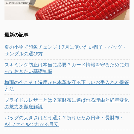
最新の記事
夏の小物で印象チェンジ！7月に使いたい帽子・バッグ・
サンダルの選び方
スキミング防止は本当に必要？カード情報を守るために知
っておきたい基礎知識
梅雨の今こそ！湿度から本革を守る正しいお手入れと保管
方法
ブライドルレザーとは？革財布に選ばれる理由と経年変化
の魅力を徹底解説
バッグの大きさはどう選ぶ？折りたたみ日傘・長財布・
A4ファイルでわかる目安