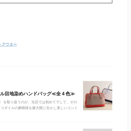
トアウター
ル目地染めハンドバッグ≪全４色≫
】 を取り扱うのが、当店では初めてでして、その
ロコダイルの腑模様を最大限に生かし美しいコント