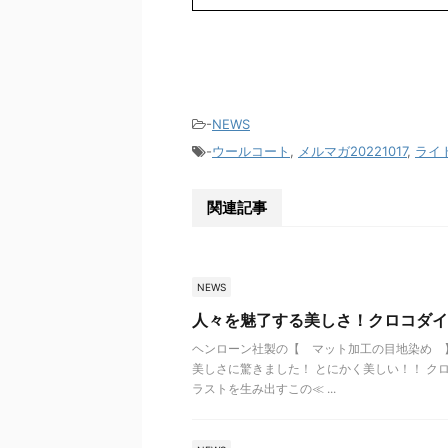
-
NEWS
-
ウールコート
,
メルマガ20221017
,
ライ
関連記事
NEWS
人々を魅了する美しさ！クロコダイ
ヘンローン社製の【 マット加工の目地染め 
美しさに驚きました！ とにかく美しい！！ ク
ラストを生み出すこの≪ ...