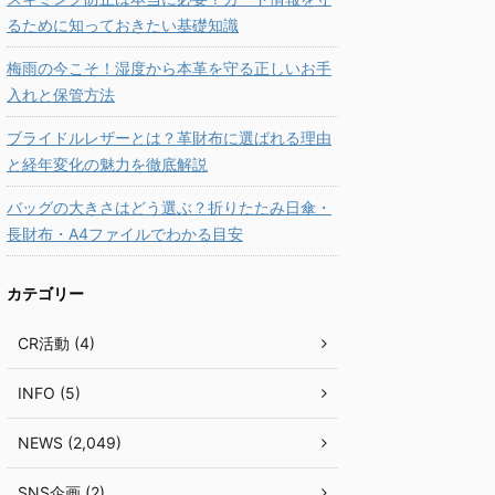
るために知っておきたい基礎知識
梅雨の今こそ！湿度から本革を守る正しいお手
入れと保管方法
ブライドルレザーとは？革財布に選ばれる理由
と経年変化の魅力を徹底解説
バッグの大きさはどう選ぶ？折りたたみ日傘・
長財布・A4ファイルでわかる目安
カテゴリー
CR活動 (4)
INFO (5)
NEWS (2,049)
SNS企画 (2)