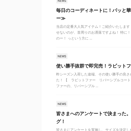
NEWS
毎日のコーディネートに！パッと華
ー≫
当店の定番大人気アイテム！ご紹介いたします！
せないのが、首周りのお洒落ですよね！ 特に
のー！ っという方に ...
NEWS
使い勝手抜群で即完売！ラビットフ
昨シーズン入荷した途端、その使い勝手の良さ
た！ 【 ラビットファー リバーシブルコート
ファーの、リバーシブル ...
NEWS
皆さまへのアンケートで決まった。
グ！
皆さまにアンケートを実施し、サイズを決定したこ