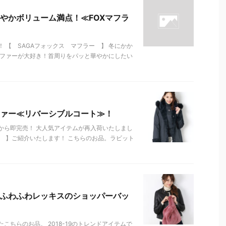
やかボリューム満点！≪FOXマフラ
 【 SAGAフォックス マフラー 】 冬にかか
！ファーが大好き！首周りをパッと華やかにしたい
ァー≪リバーシブルコート≫！
から即完売！ 大人気アイテムが再入荷いたしまし
 】ご紹介いたします！ こちらのお品。ラビット
ふわふわレッキスのショッパーバッ
ちらのお品。 2018-19のトレンドアイテムで