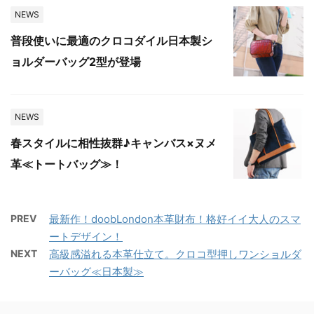
NEWS
普段使いに最適のクロコダイル日本製シ
ョルダーバッグ2型が登場
NEWS
春スタイルに相性抜群♪キャンバス×ヌメ
革≪トートバッグ≫！
PREV
最新作！doobLondon本革財布！格好イイ大人のスマ
ートデザイン！
NEXT
高級感溢れる本革仕立て。クロコ型押しワンショルダ
ーバッグ≪日本製≫