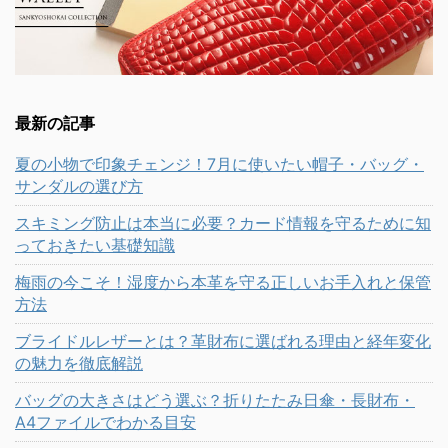
最新の記事
夏の小物で印象チェンジ！7月に使いたい帽子・バッグ・
サンダルの選び方
スキミング防止は本当に必要？カード情報を守るために知
っておきたい基礎知識
梅雨の今こそ！湿度から本革を守る正しいお手入れと保管
方法
ブライドルレザーとは？革財布に選ばれる理由と経年変化
の魅力を徹底解説
バッグの大きさはどう選ぶ？折りたたみ日傘・長財布・
A4ファイルでわかる目安