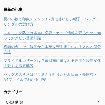
最新の記事
夏の小物で印象チェンジ！7月に使いたい帽子・バッグ・
サンダルの選び方
スキミング防止は本当に必要？カード情報を守るために知
っておきたい基礎知識
梅雨の今こそ！湿度から本革を守る正しいお手入れと保管
方法
ブライドルレザーとは？革財布に選ばれる理由と経年変化
の魅力を徹底解説
バッグの大きさはどう選ぶ？折りたたみ日傘・長財布・
A4ファイルでわかる目安
カテゴリー
CR活動 (4)