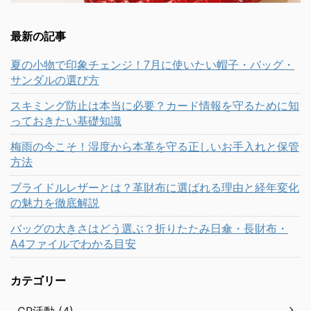
最新の記事
夏の小物で印象チェンジ！7月に使いたい帽子・バッグ・
サンダルの選び方
スキミング防止は本当に必要？カード情報を守るために知
っておきたい基礎知識
梅雨の今こそ！湿度から本革を守る正しいお手入れと保管
方法
ブライドルレザーとは？革財布に選ばれる理由と経年変化
の魅力を徹底解説
バッグの大きさはどう選ぶ？折りたたみ日傘・長財布・
A4ファイルでわかる目安
カテゴリー