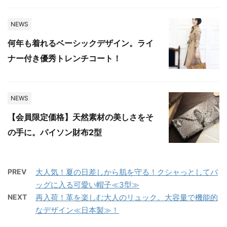
NEWS
何年も着れるベーシックデザイン。ライ
ナー付き優秀トレンチコート！
NEWS
【会員限定価格】天然素材の美しさをそ
の手に。パイソン財布2型
PREV
大人気！夏の日差しから肌を守る！クシャっとしてバ
ッグに入る可愛い帽子≪3型≫
NEXT
再入荷！革を楽しむ大人のリュック。大容量で機能的
なデザイン≪日本製≫！