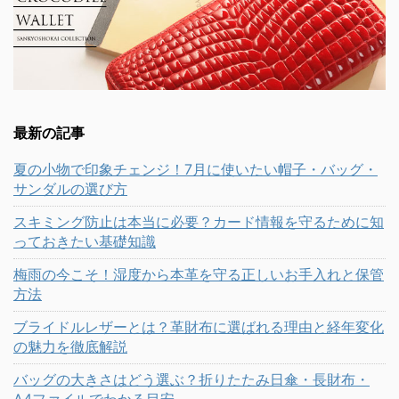
最新の記事
夏の小物で印象チェンジ！7月に使いたい帽子・バッグ・
サンダルの選び方
スキミング防止は本当に必要？カード情報を守るために知
っておきたい基礎知識
梅雨の今こそ！湿度から本革を守る正しいお手入れと保管
方法
ブライドルレザーとは？革財布に選ばれる理由と経年変化
の魅力を徹底解説
バッグの大きさはどう選ぶ？折りたたみ日傘・長財布・
A4ファイルでわかる目安