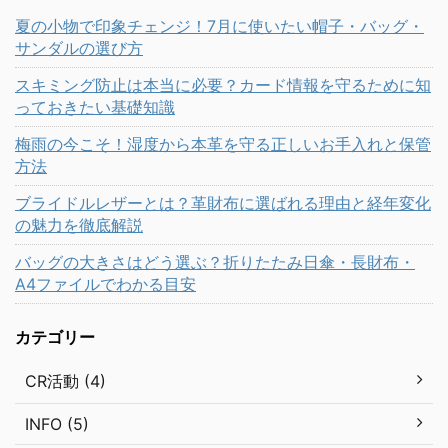
夏の小物で印象チェンジ！7月に使いたい帽子・バッグ・
サンダルの選び方
スキミング防止は本当に必要？カード情報を守るために知
っておきたい基礎知識
梅雨の今こそ！湿度から本革を守る正しいお手入れと保管
方法
ブライドルレザーとは？革財布に選ばれる理由と経年変化
の魅力を徹底解説
バッグの大きさはどう選ぶ？折りたたみ日傘・長財布・
A4ファイルでわかる目安
カテゴリー
CR活動 (4)
INFO (5)