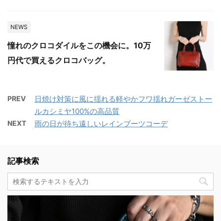
NEWS
憧れのクロコダイルをこの機会に。10万
円代で買えるクロコバッグ。
PREV
日焼け対策に風に揺れる軽やかフワ揺れガーゼストー
ルカシミヤ100%の高品質
NEXT
雨の日が待ち遠しいレインブーツコーデ
記事検索