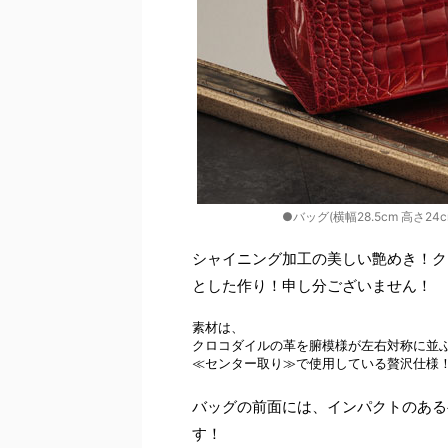
●バッグ(横幅28.5cm 高さ24c
シャイニング加工の美しい艶めき！ク
とした作り！申し分ございません！
素材は、

クロコダイルの革を腑模様が左右対称に並ぶ
バッグの前面には、インパクトのある
す！