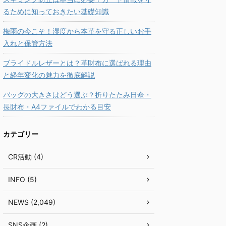
るために知っておきたい基礎知識
梅雨の今こそ！湿度から本革を守る正しいお手
入れと保管方法
ブライドルレザーとは？革財布に選ばれる理由
と経年変化の魅力を徹底解説
バッグの大きさはどう選ぶ？折りたたみ日傘・
長財布・A4ファイルでわかる目安
カテゴリー
CR活動 (4)
INFO (5)
NEWS (2,049)
SNS企画 (2)