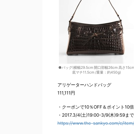
●バッグ(横幅29.5cm 開口部幅26cm 高さ15c
底マチ11.5cm /重量：約450g)
アリゲーターハンドバッグ
111,111円
・クーポンで10％OFF＆ポイント10倍
・2017.3/4(土)19:00-3/9(木)9:59まで
https://www.the-sankyo.com/c/item