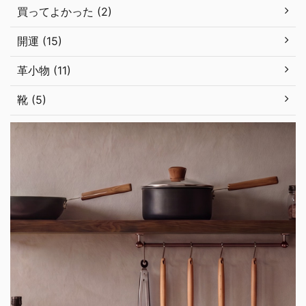
買ってよかった (2)
開運 (15)
革小物 (11)
靴 (5)