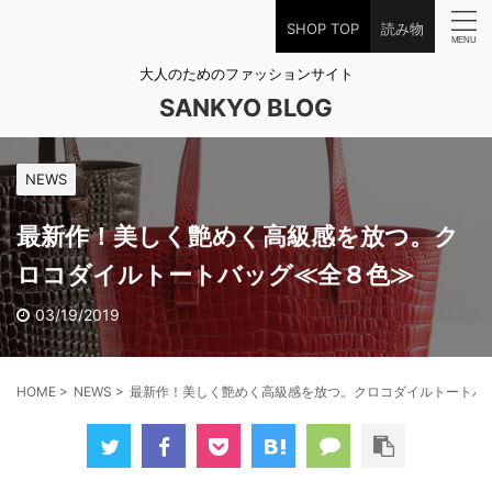
SHOP TOP
読み物
大人のためのファッションサイト
SANKYO BLOG
NEWS
最新作！美しく艶めく高級感を放つ。ク
ロコダイルトートバッグ≪全８色≫
03/19/2019
HOME
>
NEWS
>
最新作！美しく艶めく高級感を放つ。クロコダイルトートバ