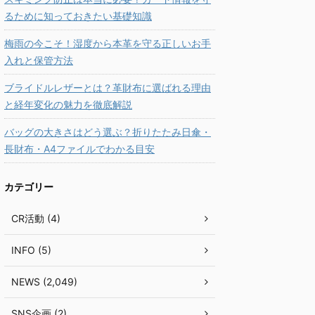
るために知っておきたい基礎知識
梅雨の今こそ！湿度から本革を守る正しいお手
入れと保管方法
ブライドルレザーとは？革財布に選ばれる理由
と経年変化の魅力を徹底解説
バッグの大きさはどう選ぶ？折りたたみ日傘・
長財布・A4ファイルでわかる目安
カテゴリー
CR活動 (4)
INFO (5)
NEWS (2,049)
SNS企画 (2)