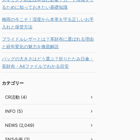
るために知っておきたい基礎知識
梅雨の今こそ！湿度から本革を守る正しいお手
入れと保管方法
ブライドルレザーとは？革財布に選ばれる理由
と経年変化の魅力を徹底解説
バッグの大きさはどう選ぶ？折りたたみ日傘・
長財布・A4ファイルでわかる目安
カテゴリー
CR活動 (4)
INFO (5)
NEWS (2,049)
SNS企画 (2)