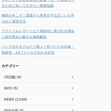
るために知っておきたい基礎知識
梅雨の今こそ！湿度から本革を守る正しいお手
入れと保管方法
ブライドルレザーとは？革財布に選ばれる理由
と経年変化の魅力を徹底解説
バッグの大きさはどう選ぶ？折りたたみ日傘・
長財布・A4ファイルでわかる目安
カテゴリー
CR活動 (4)
INFO (5)
NEWS (2,049)
SNS企画 (2)