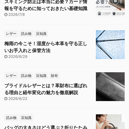
スキミング防止は本当に必要？カード情
報を守るために知っておきたい基礎知識
2026/7/8
レザー
読み物
豆知識
梅雨の今こそ！湿度から本革を守る正し
いお手入れと保管方法
2026/6/29
レザー
読み物
豆知識
財布
ブライドルレザーとは？革財布に選ばれ
る理由と経年変化の魅力を徹底解説
2026/6/22
読み物
豆知識
バッグの大きさはどう選ぶ？折りたたみ