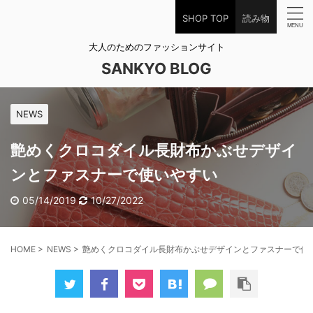
SHOP TOP
読み物
大人のためのファッションサイト
SANKYO BLOG
NEWS
艶めくクロコダイル長財布かぶせデザイ
ンとファスナーで使いやすい
05/14/2019
10/27/2022
HOME
>
NEWS
>
艶めくクロコダイル長財布かぶせデザインとファスナーで使