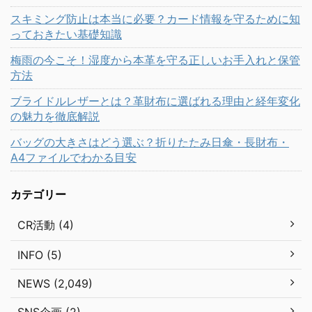
スキミング防止は本当に必要？カード情報を守るために知
っておきたい基礎知識
梅雨の今こそ！湿度から本革を守る正しいお手入れと保管
方法
ブライドルレザーとは？革財布に選ばれる理由と経年変化
の魅力を徹底解説
バッグの大きさはどう選ぶ？折りたたみ日傘・長財布・
A4ファイルでわかる目安
カテゴリー
CR活動 (4)
INFO (5)
NEWS (2,049)
SNS企画 (2)