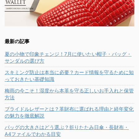
最新の記事
夏の小物で印象チェンジ！7月に使いたい帽子・バッグ・
サンダルの選び方
スキミング防止は本当に必要？カード情報を守るために知
っておきたい基礎知識
梅雨の今こそ！湿度から本革を守る正しいお手入れと保管
方法
ブライドルレザーとは？革財布に選ばれる理由と経年変化
の魅力を徹底解説
バッグの大きさはどう選ぶ？折りたたみ日傘・長財布・
A4ファイルでわかる目安