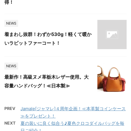
得！
NEWS
着まわし抜群！わずか530g！軽くて暖か
いラビットファーコート！
NEWS
最新作！高級ヌメ革栃木レザー使用。大
容量ハンドバッグ！≪日本製≫
PREV
Jamale[ジャマレ]４周年企画！≪本革製コインケース
≫をプレゼント！
NEXT
夏の装いに良く似合う♪夏色クロコダイルバッグを毎
日ご紹介！