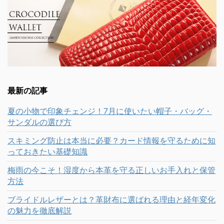
最新の記事
夏の小物で印象チェンジ！7月に使いたい帽子・バッグ・
サンダルの選び方
スキミング防止は本当に必要？カード情報を守るために知
っておきたい基礎知識
梅雨の今こそ！湿度から本革を守る正しいお手入れと保管
方法
ブライドルレザーとは？革財布に選ばれる理由と経年変化
の魅力を徹底解説