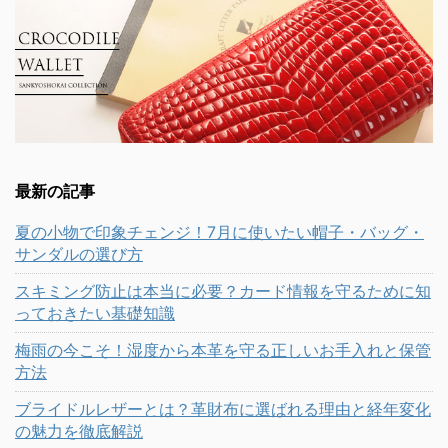
最新の記事
夏の小物で印象チェンジ！7月に使いたい帽子・バッグ・
サンダルの選び方
スキミング防止は本当に必要？カード情報を守るために知
っておきたい基礎知識
梅雨の今こそ！湿度から本革を守る正しいお手入れと保管
方法
ブライドルレザーとは？革財布に選ばれる理由と経年変化
の魅力を徹底解説